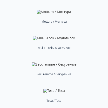
Mottura / Моттура
Mul-T-Lock / Мультилок
Securemme / Секуремме
Tesa / Теса