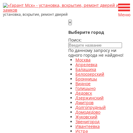
установка, вскрытие, ремонт дверей
Меню
×
Выберите город
Поиск:
По данному запросу ни
одного города не найдено!
Москва
Апрелевка
Балашиха
Белоозерский
Бронницы
Видное
Голицыно
Дедовск
Дзержинский
Дмитров
Долгопрудный
Домодедово
Жуковский
Звенигород
Ивантеевка
Истра