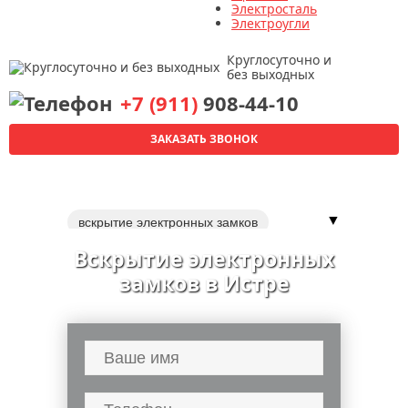
Электросталь
Электроугли
Круглосуточно и
без выходных
+7 (911)
908-44-10
ЗАКАЗАТЬ ЗВОНОК
▼
вскрытие электронных замков
вскрытие замков входной двери
Вскрытие электронных
вскрытие кодовых замков
замков в Истре
вскрытие цилиндровых замков
вскрытие навесных замков
вскрытие гаражных замков
вскрытие ригельных замков
вскрытие электронных сейфов