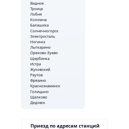
Видное
Троицк
Лобня
Коломна
Балашиха
Солнечногорск
Электросталь
Ногинск
Лыткарино
Орехово-Зуево
Щербинка
Истра
Жуковский
Реутов
Фрязино
Краснознаменск
Голицыно
Щелково
Дедовск
Приезд по адресам станций