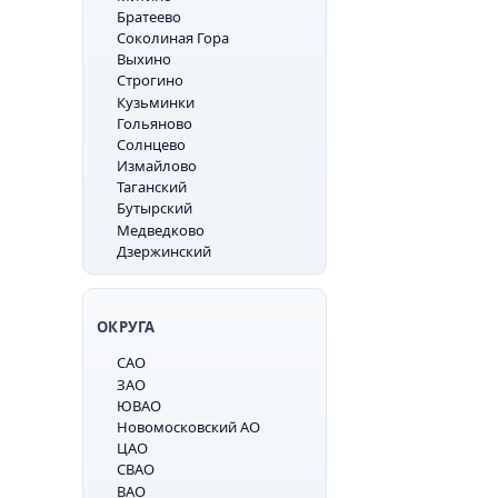
Братеево
Соколиная Гора
Выхино
Строгино
Кузьминки
Гольяново
Солнцево
Измайлово
Таганский
Бутырский
Медведково
Дзержинский
ОКРУГА
САО
ЗАО
ЮВАО
Новомосковский АО
ЦАО
СВАО
ВАО