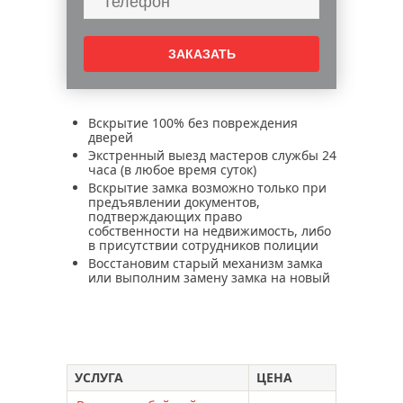
вскрытие железных дверей
вскрытие гаражей
вскрытие автомобилей
ремонт электронных замков
цены на услуги по установке
Вскрытие 100% без повреждения
электронных замков
дверей
Экстренный выезд мастеров службы 24
установка электронных замков в москве
часа (в любое время суток)
установка электронных замков aqara
Вскрытие замка возможно только при
предъявлении документов,
установка электронных замков philips
подтверждающих право
собственности на недвижимость, либо
электронные умные замки
в присутствии сотрудников полиции
электронные замки aqara
Восстановим старый механизм замка
или выполним замену замка на новый
электронные замки dircode
электронные замки sciener
электронные замки невидимки
электронные замки hogo
УСЛУГА
ЦЕНА
электронные замки philips