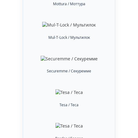
Mottura / Моттура
Mul-T-Lock / Мультилок
Securemme / Секуремме
Tesa / Теса