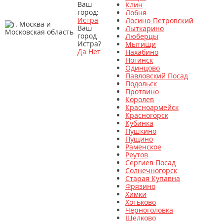
Ваш
Клин
город:
Лобня
Истра
Лосино-Петровский
Ваш
Лыткарино
город
Люберцы
Истра?
Мытищи
Да
Нет
Нахабино
Ногинск
Одинцово
Павловский Посад
Подольск
Протвино
Королев
Красноармейск
Красногорск
Кубинка
Пушкино
Пущино
Раменское
Реутов
Сергиев Посад
Солнечногорск
Старая Купавна
Фрязино
Химки
Хотьково
Черноголовка
Щелково