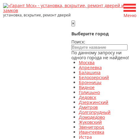
установка, вскрытие, ремонт дверей
Меню
×
Выберите город
Поиск:
По данному запросу ни
одного города не найдено!
Москва
Апрелевка
Балашиха
Белоозерский
Бронницы
Видное
Голицыно
Дедовск
Дзержинский
Дмитров
Долгопрудный
Домодедово
Жуковский
Звенигород
Ивантеевка
Истра