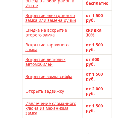
Выезд в любой район в
электронные замки lockin
бесплатно
Истре
электронные замки kaadas
Вскрытие электронного
от 1 500
электронные замки samsung
замка или замена ручки
руб.
электронные замки sanyo
Скидка на вскрытие
скидка
второго замка
30%
электронные замки armadillo
Вскрытие гаражного
электронные замки solity
от 1 500
замка
руб.
электронные замки novilock
Вскрытие легковых
от 600
электронные замки moorgen
автомобилей
руб.
электронные замки desi
от 1 500
Вскрытие замка сейфа
электронные замки biometric
руб.
электронные замки xiaomi
от 2 000
Открыть задвижку
руб.
установка замка
замена замка
Извлечение сломанного
перекодировка замков
от 1 500
ключа из механизма
руб.
замка