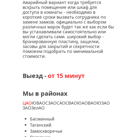
Аварийный вариант когда требуется
вскрыть помещение или шкаф для
доступа в комнаты - необходимо в
короткие сроки вызвать сотрудника по
замене замков. официально с выбором
различных марок будет так же как если бы
вы устанавливали самостоятельно или
могли сделать сами. широкий выбор -
бронированную пластину, защелки,
засовы для закрытий и секретности
поможем подобрать по минимальной
стоимости.
Выезд -
от 15 минут
Мы в районах
ЦАО
ЮВАО
СЗАО
САО
СВАО
ЮАО
ВАО
ЮЗАО
ЗАО
ЗелАО
Басманный
Таганский
Замоскворечье