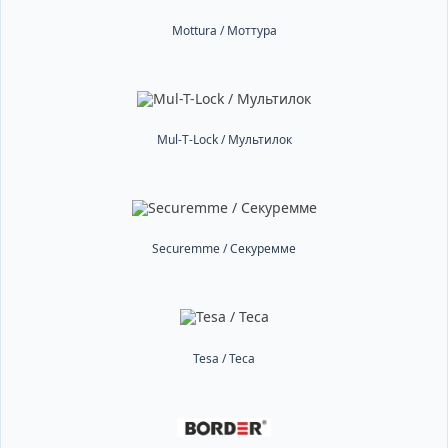
Mottura / Моттура
Mul-T-Lock / Мультилок
Securemme / Секуремме
Tesa / Теса