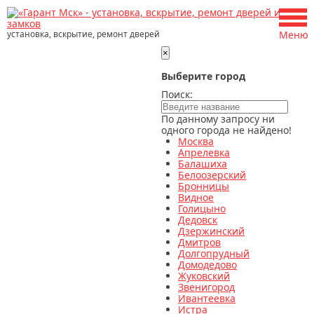
установка, вскрытие, ремонт дверей
Меню
×
Выберите город
Поиск:
По данному запросу ни
одного города не найдено!
Москва
Апрелевка
Балашиха
Белоозерский
Бронницы
Видное
Голицыно
Дедовск
Дзержинский
Дмитров
Долгопрудный
Домодедово
Жуковский
Звенигород
Ивантеевка
Истра