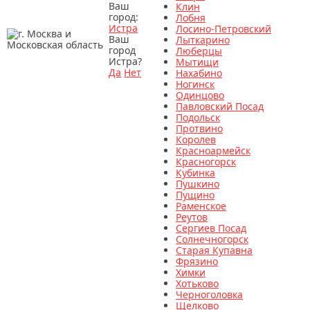
Ваш
Клин
город:
Лобня
Истра
Лосино-Петровский
Ваш
Лыткарино
город
Люберцы
Истра?
Мытищи
Да
Нет
Нахабино
Ногинск
Одинцово
Павловский Посад
Подольск
Протвино
Королев
Красноармейск
Красногорск
Кубинка
Пушкино
Пущино
Раменское
Реутов
Сергиев Посад
Солнечногорск
Старая Купавна
Фрязино
Химки
Хотьково
Черноголовка
Щелково